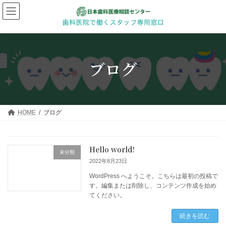
コ
ナ
ン
ビ
テ
ゲ
ン
ー
ツ
シ
へ
ョ
ブログ
ス
ン
キ
に
ッ
移
プ
動
HOME
ブログ
Hello world!
未分類
2022年8月23日
WordPress へようこそ。こちらは最初の投稿で
す。編集または削除し、コンテンツ作成を始め
てください。
続きを読む